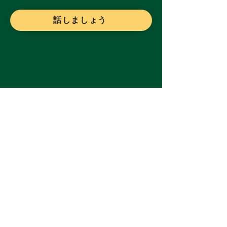
話しましょう
変化を起こすために参加したいですか、
それともプロジェクトについてもっと知
りたいですか?
Email