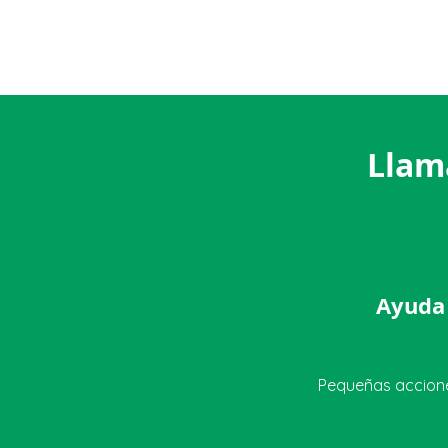
Llama
Ayuda 
Pequeñas accione