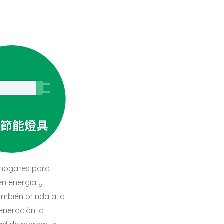
 hogares para
n energía y
ambién brinda a la
eneración la