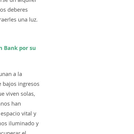
 los deberes
aerles una luz.
in Bank por su
unan a la
e bajos ingresos
e viven solas,
anos han
espacio vital y
mos iluminado y
ecuperar el