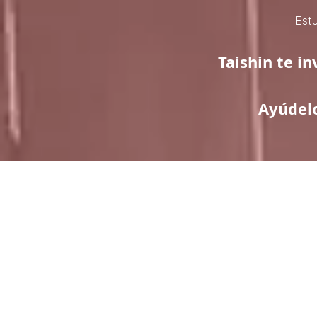
Estu
Taishin te i
Ayúdelo