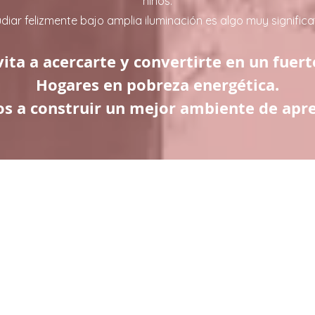
niños.
diar felizmente bajo amplia iluminación es algo muy significa
nvita a acercarte y convertirte en un fuer
Hogares en pobreza energética.
s a construir un mejor ambiente de apr