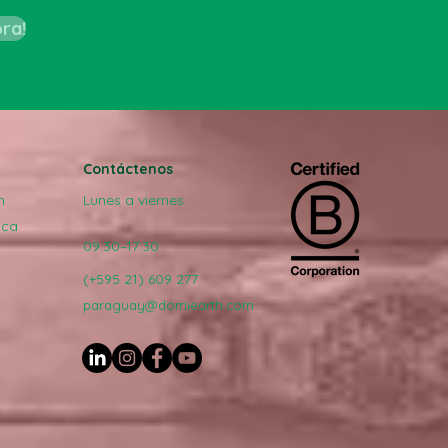
ora!
Contáctenos
h
Lunes a viernes
ica
09:30–17:30
(+595 21) 609 277
paraguay@domiearth.com