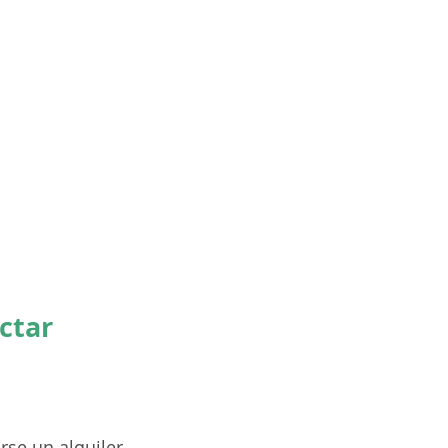
ctar
rse un alquiler