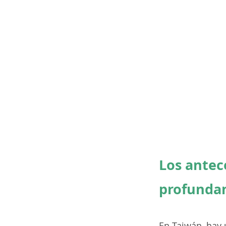
Los antec
profundam
En Taiwán, hay 