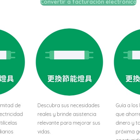
Convertir a facturación electrónica
 mitad de
Descubra sus necesidades
Guía a los
ectricidad
reales y brinde asistencia
que ahorre
ilícelas
relevante para mejorar sus
dinero y t
iarios
vidas.
próxima g