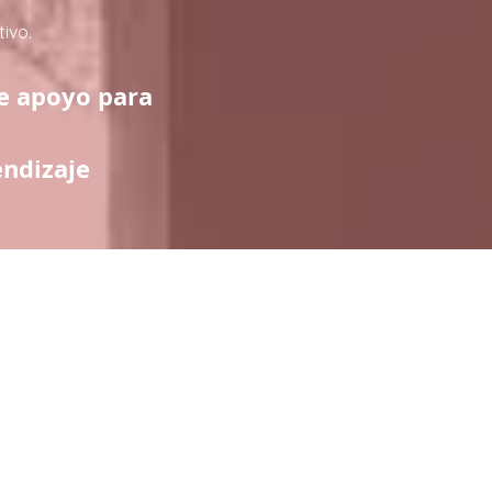
tivo.
te apoyo para
endizaje