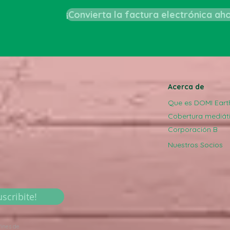
¡Convierta la factura electrónica ah
Acerca de
Que es DOMI Eart
Cobertura mediát
Corporación B
Nuestros Socios
uscribite!
fines de